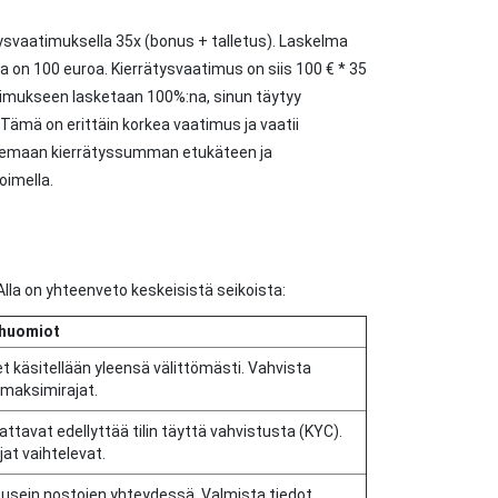
ysvaatimuksella 35x (bonus + talletus). Laskelma
 on 100 euroa. Kierrätysvaatimus on siis 100 € * 35
atimukseen lasketaan 100%:na, sinun täytyy
Tämä on erittäin korkea vaatimus ja vaatii
kemaan kierrätyssumman etukäteen ja
oimella.
Alla on yhteenveto keskeisistä seikoista:
 huomiot
t käsitellään yleensä välittömästi. Vahvista
 maksimirajat.
ttavat edellyttää tilin täyttä vahvistusta (KYC).
jat vaihtelevat.
usein nostojen yhteydessä. Valmista tiedot