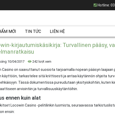
Hotline:
03
HẨM MỚI
TIN TỨC
LIÊN HỆ
win-kirjautumiskäsikirja: Turvallinen pääsy, v
lmanratkaisu
sáng 10/04/2017
242 lượt xem
 Casino on saavuttanut suosiota tarjoamalla nopean pääsyn laajaan p
n käyttöön, tarkastelee sitä kriittisesti ja antaa käytännön ohjeita tur
ehkäisyyn. Tässä dokumentissa pureudutaan yksityiskohtiin, kuten ki
ttiseen arviointiin ja turvallisuuskäytäntöihin.
us ennen kuin alat
kitset Locowin Casino -pelitilinkin luomista, seuraavassa tarkistuslis
on ensin: