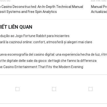
trước đó
Bài viết sau
o Casino Deconstructed: An In-Depth Technical Manual
Manual Pro
osit Systems and Free Spin Analytics
Actualiza
VIẾT LIÊN QUAN
odução ao Jogo Fortune Rabbit para Iniciantes
ară la cazinoul online: confort, atmosferă și alegeri mai clare
ueva escenografía del casino digital: una experiencia hecha de luz, ritm
otte digitale delle sale da gioco: dettagli che fanno la differenza
ne Casino Entertainment That Fits the Modern Evening