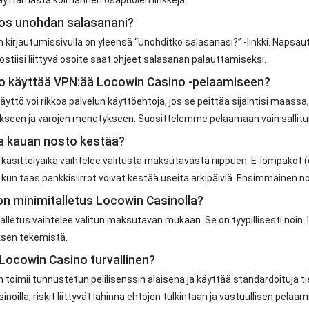
jos unohdan salasanani?
 kirjautumissivulla on yleensä “Unohditko salasanasi?” -linkki. Napsaut
stiisi liittyvä osoite saat ohjeet salasanan palauttamiseksi.
o käyttää VPN:ää Locowin Casino -pelaamiseen?
äyttö voi rikkoa palvelun käyttöehtoja, jos se peittää sijaintisi maassa, 
kseen ja varojen menetykseen. Suosittelemme pelaamaan vain sallitu
a kauan nosto kestää?
käsittelyaika vaihtelee valitusta maksutavasta riippuen. E-lompakot (e
, kun taas pankkisiirrot voivat kestää useita arkipäiviä. Ensimmäinen 
on minimitalletus Locowin Casinolla?
alletus vaihtelee valitun maksutavan mukaan. Se on tyypillisesti noi
ksen tekemistä.
Locowin Casino turvallinen?
 toimii tunnustetun pelilisenssin alaisena ja käyttää standardoituja ti
sinoilla, riskit liittyvät lähinnä ehtojen tulkintaan ja vastuullisen pel