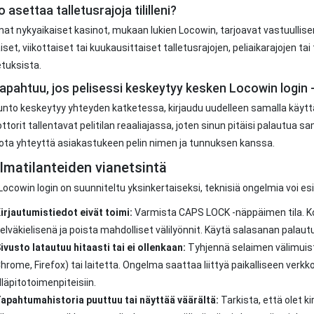
 asettaa talletusrajoja tililleni?
t nykyaikaiset kasinot, mukaan lukien Locowin, tarjoavat vastuullise
äiset, viikottaiset tai kuukausittaiset talletusrajojen, peliaikarajojen 
etuksista.
tapahtuu, jos pelisessi keskeytyy kesken Locowin login 
unto keskeytyy yhteyden katketessa, kirjaudu uudelleen samalla käyt
ttorit tallentavat pelitilan reaaliajassa, joten sinun pitäisi palautua s
 ota yhteyttä asiakastukeen pelin nimen ja tunnuksen kanssa.
matilanteiden vianetsintä
Locowin login on suunniteltu yksinkertaiseksi, teknisiä ongelmia voi esii
irjautumistiedot eivät toimi:
Varmista CAPS LOCK -näppäimen tila. Kopi
elväkielisenä ja poista mahdolliset välilyönnit. Käytä salasanan palau
ivusto latautuu hitaasti tai ei ollenkaan:
Tyhjennä selaimen välimuisti
hrome, Firefox) tai laitetta. Ongelma saattaa liittyä paikalliseen verkk
lläpitotoimenpiteisiin.
apahtumahistoria puuttuu tai näyttää väärältä:
Tarkista, että olet ki