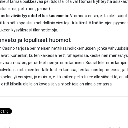
iheuttamaa poikkeavaa pelitulosta, ota välittömästi yhteyttä asiakas
aikaleima, pelin nimi, panos).
osto viivästyy odotettua kauemmin:
Varmista ensin, että olet suori
itten sähköpostisi mahdollisia viestejä tukitiimiltä lisätietojen pyynnö
ukeen kysyäksesi tilannetietoja.
nveto ja lopulliset huomiot
 Casino tarjoaa perinteisen nettikasinokokemuksen, jonka vahvuuksiin
vat. Kuitenkin, kuten kaikessa nettirahapelissä, keskeinen menestyste
ysvaatimusten, perusteellinen ymmärtäminen. Suosittelemme lämpimäst
 palvelua: aloita pienten talletusten kanssa, testaa nostoprosessia, ja 
 pelaa yli varojesi, ja muista, että kaiken pelin tulee olla viihdettä, ei 
 että kilpailu alalla on kovaa, ja vaihtoehtoja on aina olemassa.