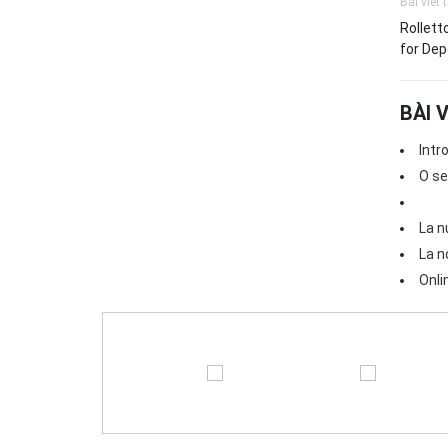
Bài viết 
Rollett
for Dep
BÀI 
Intr
O se
La n
La n
Onli