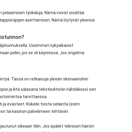
n pelaamisen työkaluja. Nämä voivat sisältää
tai tappiorajojen asettamisen. Nämä löytyvät yleensä
-istunnon?
täjätunnuksella. Useimmat nykyaikaiset
amaan peliin, jos se oli käynnissä. Jos ongelma
ntyä. Tässä on ratkaisuja yleisiin skenaarioihin:
oi ja liitä salasana tekstieditoriin nähdäksesi sen
tustoimintoa tarvittaessa.
 ja evästeet. Kokeile toista selainta (esim.
oon tai kasinon palvelimeen tehtäviin
rjautunut oikeaan tiliin. Jos epäilet teknisen häiriön