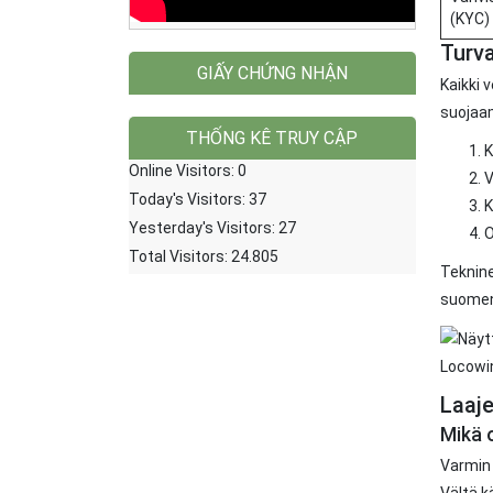
(KYC)
Turva
GIẤY CHỨNG NHẬN
Kaikki 
suojaam
K
V
K
O
Teknine
suomen 
Locowin
Laaj
Mikä 
THỐNG KÊ TRUY CẬP
Varmin 
Online Visitors:
0
Vältä k