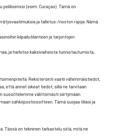
u pelilisenssi (esim. Curaçao). Tämä on
errätysvaatimuksia ja talletus-/noston rajoja. Nämä
noihin kilpailutilanteen ja tarjontojen
naa, ja harkitse kaksivaiheista tunnistautumista,
 toimenpiteitä. Rekisteröinti vaatii vähimmäistiedot,
, että annat oikeat tiedot, sillä ne tarvitaan
een suosittelemme välittömästi siirtymään
amaan sähköpostiosoitteen. Tämä suojaa tiliäsi ja
ia. Tässä on tekninen tarkastelu siitä, mitä ne