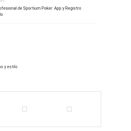
 đó
fesional de Sportium Poker: App y Registro
do
o y estilo