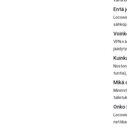
Today's Visitors:
37
Entä 
Yesterday's Visitors:
27
Locowin
Total Visitors:
24.805
sähköpo
Voink
VPN:n k
jäädyty
Kuink
Noston 
tuntia)
Mikä 
Minimit
talletu
Onko 
Locowin
nettika