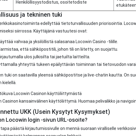
Henkilöllisyystodistus, osoitetodiste
etukäteen
llisuus ja tekninen tuki
verkkokasinotoiminta edellyttää tietoturvallisuuden priorisointia. Loco
iseksi siirrossa. Käyttäjänä vastuutesi ovat:
äyttää vahvaa ja yksilöllistä salasanaa Locowin Casino -tilille.
armistaa, että sähköpostitili, johon tili on liitetty, on suojattu.
irjautumalla ulos julkisilta tai jaetuilta laitteilta.
ttamalla yhteyttä tukeen epäilyttävän toiminnan tai tietovuodon varal
n tuki on saatavilla yleensä sähköpostitse ja live-chatin kautta. On su
kielellä.
 Casinon kansainvälinen käyttöliittymä. Huomaa pelivalikko ja navigoint
ennettu UKK (Usein Kysytyt Kysymykset)
on Locowin login -sivun URL-osoite?
tapa päästä kirjautumissivulle on mennä suoraan viralliselle verkkosiv
äyttämästä kolmannen osapuolen linkkejä.