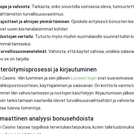
upa ja valvonta:
Tarkasta, onko sivustolla voimassa oleva, tunnustett
älttämätön turvallisuusvaatimus.
ajoitteet ja ehtojen ymmärtäminen:
Opiskele erityisesti bonusten ki
vat usein kiistanalaisimmat kohdat.
lustojen vertailu:
Tutustu myös muihin suomalaisille suunnattuihin kasi
mmärtämiseksi.
urvallisuusmenetelmät:
Vahvista, että käytät vahvaa, uniikkia salasa
os se on tarjolla.
teröitymisprosessi ja kirjautuminen
 Casino -tilin luominen ja sen jälkeen
Locowin login
ovat suoraviivaisia
ähköpostiosoitteen, käyttäjänimen ja salasanan. On kriittistä varmistaa
in tilin vahvistamiseen ja nostojen käsittelyyn. Kirjautumisen jälk
iin tarkistamaan saatavilla olevat turvallisuusvaihtoehdot ja vahvist
aa tulevia toimintoja.
maattinen analyysi bonusehdoista
 Casino tarjoaa tyypillisiä tervetuliaistarjouksia, kuten talletusbonuks