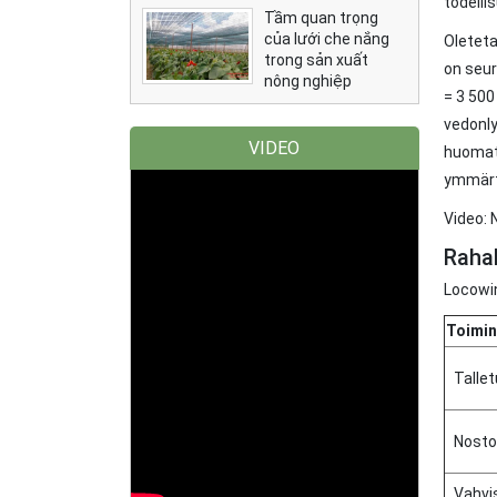
todelli
Tầm quan trọng
của lưới che nắng
Oleteta
trong sản xuất
on seur
nông nghiệp
= 3 500
vedonly
VIDEO
huomat
ymmärtä
Video: 
Rahal
Locowin
Toimin
Talle
Nosto
Vahvi