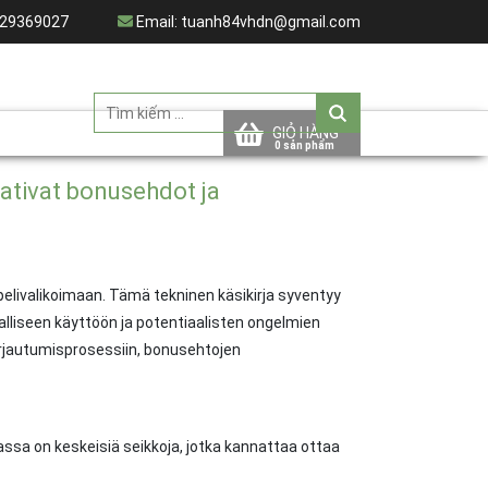
29369027
Email:
tuanh84vhdn@gmail.com
GIỎ HÀNG
aativat bonusehdot ja
elivalikoimaan. Tämä tekninen käsikirja syventyy
valliseen käyttöön ja potentiaalisten ongelmien
rjautumisprosessiin, bonusehtojen
tassa on keskeisiä seikkoja, jotka kannattaa ottaa