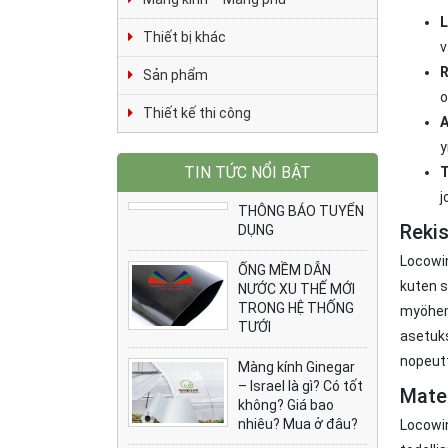
L
Thiết bị khác
v
R
Sản phẩm
o
Thiết kế thi công
A
y
TIN TỨC NỔI BẬT
T
j
THÔNG BÁO TUYỂN
Rekis
DỤNG
Locowin
ỐNG MỀM DẪN
kuten s
NƯỚC XU THẾ MỚI
TRONG HỆ THỐNG
myöhemm
TƯỚI
asetuks
nopeutt
Màng kính Ginegar
– Israel là gì? Có tốt
Mate
không? Giá bao
nhiêu? Mua ở đâu?
Locowin