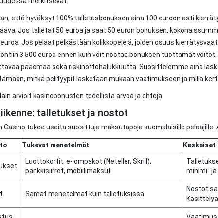
suudessa merkitsevät:
an, että hyväksyt 100% talletusbonuksen aina 100 euroon asti kierrät
aava: Jos talletat 50 euroa ja saat 50 euron bonuksen, kokonaissumma
 euroa. Jos pelaat pelkästään kolikkopelejä, joiden osuus kierrätysva
öntiin 3 500 euroa ennen kuin voit nostaa bonuksen tuottamat voitot. 
tavaa pääomaa sekä riskinottohalukkuutta. Suosittelemme aina las
mään, mitkä pelityypit lasketaan mukaan vaatimukseen ja millä kert
Näin arvioit kasinobonusten todellista arvoa ja ehtoja.
iikenne: talletukset ja nostot
 Casino tukee useita suosittuja maksutapoja suomalaisille pelaajille. 
to
Tukevat menetelmät
Keskeiset
Luottokortit, e-lompakot (Neteller, Skrill),
Talletukse
tukset
pankkisiirrot, mobiilimaksut
minimi- ja
Nostot saa
t
Samat menetelmät kuin talletuksissa
Käsittelya
stus
Vaatimus 