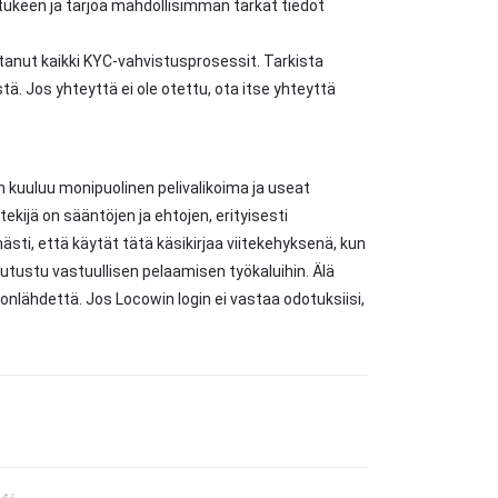
tukeen ja tarjoa mahdollisimman tarkat tiedot
ttanut kaikki KYC-vahvistusprosessit. Tarkista
stä. Jos yhteyttä ei ole otettu, ota itse yhteyttä
 kuuluu monipuolinen pelivalikoima ja useat
kijä on sääntöjen ja ehtojen, erityisesti
i, että käytät tätä käsikirjaa viitekehyksenä, kun
tutustu vastuullisen pelaamisen työkaluihin. Älä
tulonlähdettä. Jos Locowin login ei vastaa odotuksiisi,