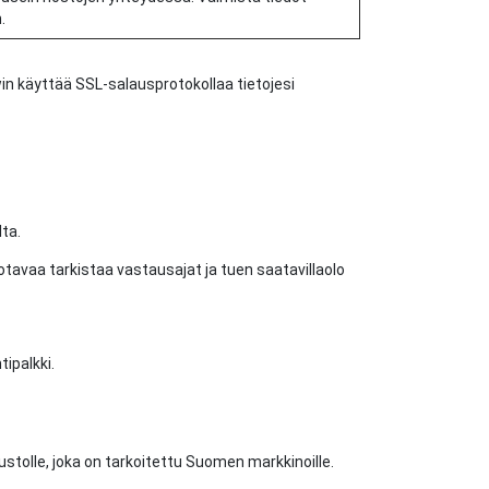
.
win käyttää SSL-salausprotokollaa tietojesi
ta.
otavaa tarkistaa vastausajat ja tuen saatavillaolo
ipalkki.
ustolle, joka on tarkoitettu Suomen markkinoille.