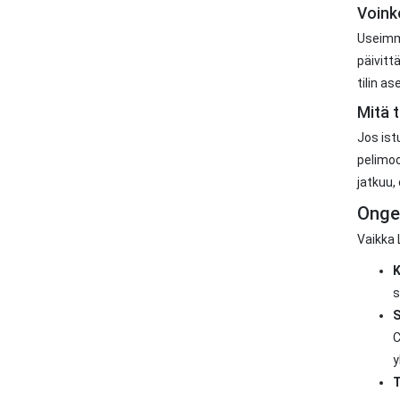
Voinko
Useimma
päivitt
tilin as
Mitä 
Jos ist
pelimoo
jatkuu,
Ongel
Vaikka 
K
s
S
C
y
T