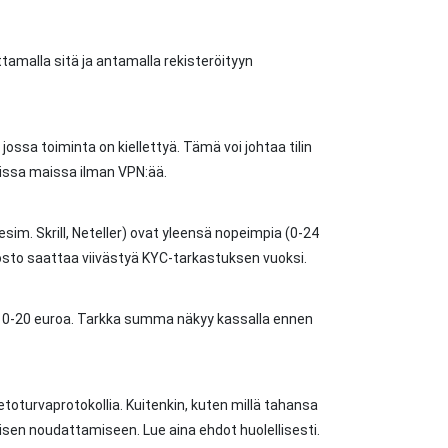
tamalla sitä ja antamalla rekisteröityyn
jossa toiminta on kiellettyä. Tämä voi johtaa tilin
issa maissa ilman VPN:ää.
sim. Skrill, Neteller) ovat yleensä nopeimpia (0-24
nosto saattaa viivästyä KYC-tarkastuksen vuoksi.
n 10-20 euroa. Tarkka summa näkyy kassalla ennen
etoturvaprotokollia. Kuitenkin, kuten millä tahansa
aamisen noudattamiseen. Lue aina ehdot huolellisesti.