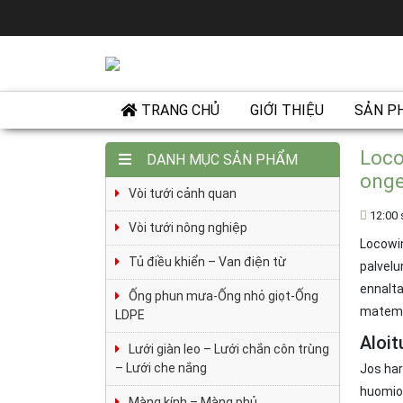
TRANG CHỦ
GIỚI THIỆU
SẢN P
Loco
DANH MỤC SẢN PHẨM
onge
Vòi tưới cảnh quan
12:00 
Vòi tưới nông nghiệp
Locowin
Tủ điều khiển – Van điện từ
palvelu
ennalta
Ống phun mưa-Ống nhỏ giọt-Ống
matemaa
LDPE
Aloit
Lưới giàn leo – Lưới chắn côn trùng
– Lưới che nắng
Jos har
huomio
Màng kính – Màng phủ