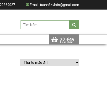
29369027
Email:
tuanh84vhdn@gmail.com
GIỎ HÀNG