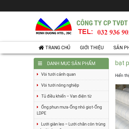
TRANG CHỦ
GIỚI THIỆU
SẢN P
bạt 
DANH MỤC SẢN PHẨM
Vòi tưới cảnh quan
Hiển th
Vòi tưới nông nghiệp
Tủ điều khiển – Van điện từ
Ống phun mưa-Ống nhỏ giọt-Ống
LDPE
Lưới giàn leo – Lưới chắn côn trùng