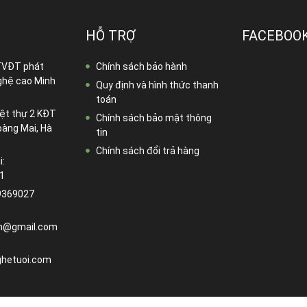
HỖ TRỢ
FACEBOO
TVĐT phát
Chính sách bảo hành
ghệ cao Minh
Quy định và hình thức thanh
toán
ệt thự 2 KĐT
Chính sách bảo mật thông
oàng Mai, Hà
tin
Chính sách đổi trả hàng
i:
1
9369027
n@gmail.com
hetuoi.com