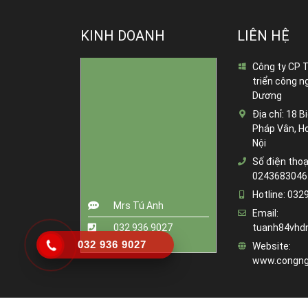
KINH DOANH
LIÊN HỆ
Công ty CP 
triển công n
Dương
Địa chỉ:
18 Bi
Pháp Vân, H
Nội
Số điện thoạ
0243683046
Hotline:
032
Mrs Tú Anh
Email:
032 936 9027
tuanh84vhd
032 936 9027
Website:
www.congng