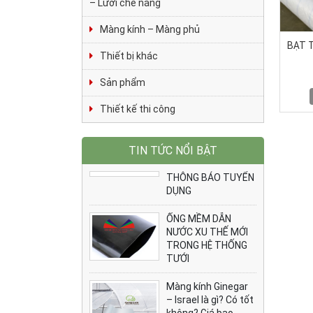
– Lưới che nắng
Màng kính – Màng phủ
BẠT 
Thiết bị khác
Sản phẩm
Thiết kế thi công
TIN TỨC NỔI BẬT
THÔNG BÁO TUYỂN
DỤNG
ỐNG MỀM DẪN
NƯỚC XU THẾ MỚI
TRONG HỆ THỐNG
TƯỚI
Màng kính Ginegar
– Israel là gì? Có tốt