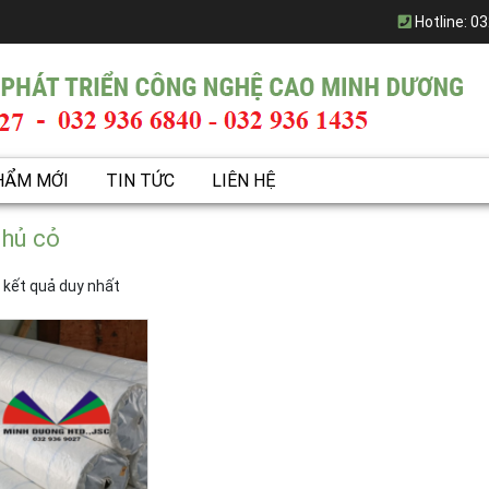
Hotline:
03
HẨM MỚI
TIN TỨC
LIÊN HỆ
phủ cỏ
ị kết quả duy nhất