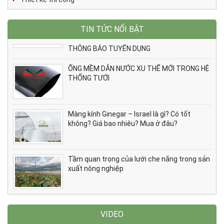
TIN TỨC NỔI BẬT
THÔNG BÁO TUYỂN DỤNG
ỐNG MỀM DẪN NƯỚC XU THẾ MỚI TRONG HỆ
THỐNG TƯỚI
Màng kính Ginegar – Israel là gì? Có tốt
không? Giá bao nhiêu? Mua ở đâu?
Tầm quan trọng của lưới che nắng trong sản
xuất nông nghiệp
VIDEO