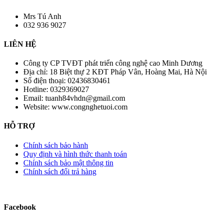
Mrs Tú Anh
032 936 9027
LIÊN HỆ
Công ty CP TVĐT phát triển công nghệ cao Minh Dương
Địa chỉ:
18 Biệt thự 2 KĐT Pháp Vân, Hoàng Mai, Hà Nội
Số điện thoại:
02436830461
Hotline:
0329369027
Email:
tuanh84vhdn@gmail.com
Website:
www.congnghetuoi.com
HỖ TRỢ
Chính sách bảo hành
Quy định và hình thức thanh toán
Chính sách bảo mật thông tin
Chính sách đổi trả hàng
Facebook