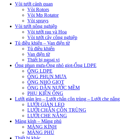
Vòi tưới cảnh quan
Vòi Rotors
Vòi Mp Rotator
Vòi sprays
Vòi tưới nông nghiệp
Vòi tưới rau và Hoa
Vòi tưới cây công nghiệp
Tủ điều khiển – Van điện từ
Tủ điều khiển
Van điện từ
Thiết bị ngoại vi
Ống phun mưa-Ống nhỏ giọt-Ống LDPE
ỐNG LDPE
ỐNG PHUN MƯA
ỐNG NHỎ GIỌT
ỐNG DẪN NƯỚC MỀM
PHỤ KIỆN ỐNG
Lưới giàn leo – Lưới chắn côn trùng – Lưới che nắng
LƯỚI GIÀN LEO
LƯỚI CHẮN CÔN TRÙNG
LƯỚI CHE NẮNG
Màng kính – Màng phủ
MÀNG KÍNH
MÀNG PHỦ
Thiết bị khác