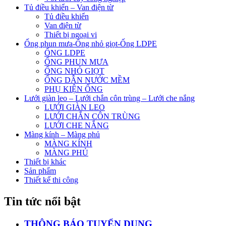
Tủ điều khiển – Van điện từ
Tủ điều khiển
Van điện từ
Thiết bị ngoại vi
Ống phun mưa-Ống nhỏ giọt-Ống LDPE
ỐNG LDPE
ỐNG PHUN MƯA
ỐNG NHỎ GIỌT
ỐNG DẪN NƯỚC MỀM
PHỤ KIỆN ỐNG
Lưới giàn leo – Lưới chắn côn trùng – Lưới che nắng
LƯỚI GIÀN LEO
LƯỚI CHẮN CÔN TRÙNG
LƯỚI CHE NẮNG
Màng kính – Màng phủ
MÀNG KÍNH
MÀNG PHỦ
Thiết bị khác
Sản phẩm
Thiết kế thi công
Tin tức nổi bật
THÔNG BÁO TUYỂN DỤNG