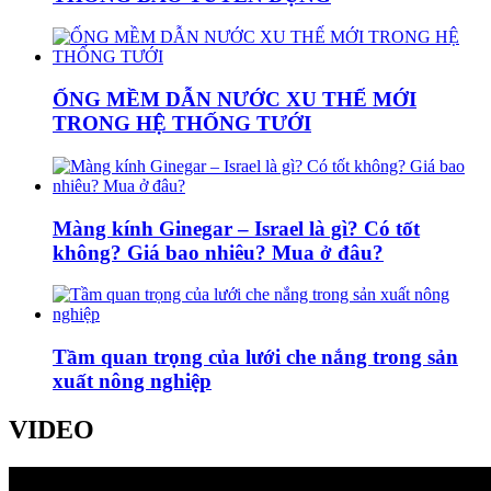
ỐNG MỀM DẪN NƯỚC XU THẾ MỚI
TRONG HỆ THỐNG TƯỚI
Màng kính Ginegar – Israel là gì? Có tốt
không? Giá bao nhiêu? Mua ở đâu?
Tầm quan trọng của lưới che nắng trong sản
xuất nông nghiệp
VIDEO