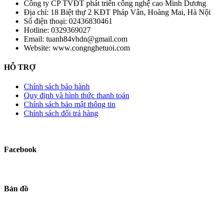
Công ty CP TVĐT phát triển công nghệ cao Minh Dương
Địa chỉ:
18 Biệt thự 2 KĐT Pháp Vân, Hoàng Mai, Hà Nội
Số điện thoại:
02436830461
Hotline:
0329369027
Email:
tuanh84vhdn@gmail.com
Website:
www.congnghetuoi.com
HỖ TRỢ
Chính sách bảo hành
Quy định và hình thức thanh toán
Chính sách bảo mật thông tin
Chính sách đổi trả hàng
Facebook
Bản đồ