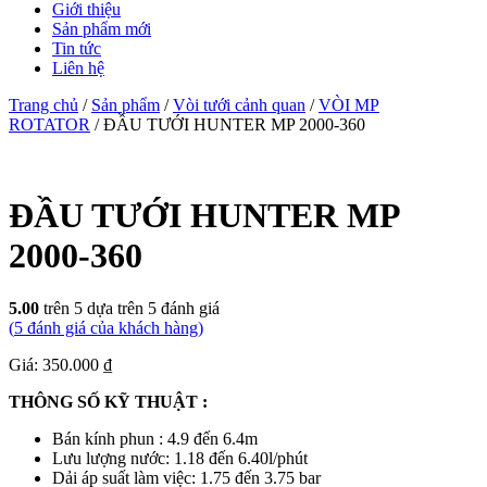
Giới thiệu
Sản phẩm mới
Tin tức
Liên hệ
Trang chủ
/
Sản phẩm
/
Vòi tưới cảnh quan
/
VÒI MP
ROTATOR
/ ĐẦU TƯỚI HUNTER MP 2000-360
ĐẦU TƯỚI HUNTER MP
2000-360
5.00
trên 5 dựa trên
5
đánh giá
(
5
đánh giá của khách hàng)
Giá: 350.000 ₫
THÔNG SỐ KỸ THUẬT :
Bán kính phun : 4.9 đến 6.4m
Lưu lượng nước: 1.18 đến 6.40l/phút
Dải áp suất làm việc: 1.75 đến 3.75 bar