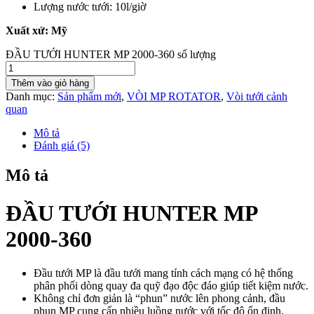
Lượng nước tưới: 10l/giờ
Xuất xứ: Mỹ
ĐẦU TƯỚI HUNTER MP 2000-360 số lượng
Thêm vào giỏ hàng
Danh mục:
Sản phẩm mới
,
VÒI MP ROTATOR
,
Vòi tưới cảnh
quan
Mô tả
Đánh giá (5)
Mô tả
ĐẦU TƯỚI HUNTER MP
2000-360
Đầu tưới MP là đầu tưới mang tính cách mạng có hệ thống
phân phối dòng quay đa quỹ đạo độc đáo giúp tiết kiệm nước.
Không chỉ đơn giản là “phun” nước lên phong cảnh, đầu
phun MP cung cấp nhiều luồng nước với tốc độ ổn định.