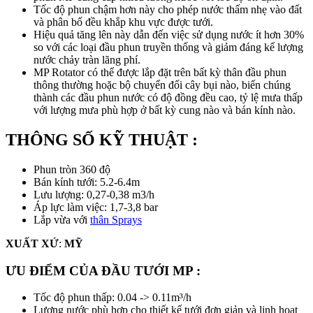
Tốc độ phun chậm hơn này cho phép nước thấm nhẹ vào đất
và phân bố đều khắp khu vực được tưới.
Hiệu quả tăng lên này dẫn đến việc sử dụng nước ít hơn 30%
so với các loại đầu phun truyền thống và giảm đáng kể lượng
nước chảy tràn lãng phí.
MP Rotator có thể được lắp đặt trên bất kỳ thân đầu phun
thông thường hoặc bộ chuyển đổi cây bụi nào, biến chúng
thành các đầu phun nước có độ đồng đều cao, tỷ lệ mưa thấp
với lượng mưa phù hợp ở bất kỳ cung nào và bán kính nào.
THÔNG SỐ KỸ THUẬT :
Phun tròn 360 độ
Bán kính tưới: 5.2-6.4m
Lưu lượng: 0,27-0,38 m3/h
Áp lực làm việc: 1,7-3,8 bar
Lắp vừa với
thân Sprays
XUẤT XỨ
:
MỸ
ƯU ĐIỂM CỦA ĐẦU TƯỚI MP :
Tốc độ phun thấp: 0.04 -> 0.11m³/h
Lượng nước phù hợp cho thiết kế tưới đơn giản và linh hoạt