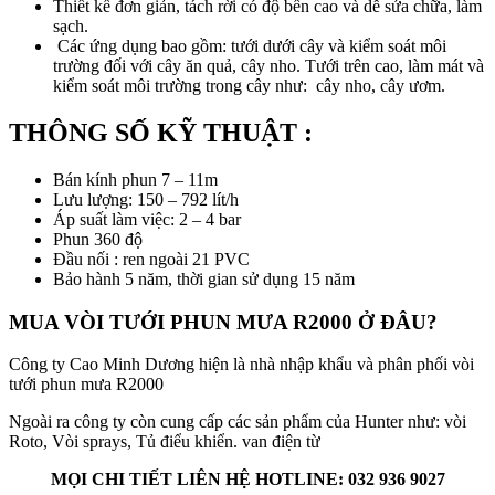
Thiết kế đơn giản, tách rời có độ bền cao và dễ sửa chữa, làm
sạch.
Các ứng dụng bao gồm: tưới dưới cây và kiểm soát môi
trường đối với cây ăn quả, cây nho. Tưới trên cao, làm mát và
kiểm soát môi trường trong cây như: cây nho, cây ươm.
THÔNG SỐ KỸ THUẬT :
Bán kính phun 7 – 11m
Lưu lượng: 150 – 792 lít/h
Áp suất làm việc: 2 – 4 bar
Phun 360 độ
Đầu nối : ren ngoài 21 PVC
Bảo hành 5 năm, thời gian sử dụng 15 năm
MUA VÒI TƯỚI PHUN MƯA R2000 Ở ĐÂU?
Công ty Cao Minh Dương hiện là nhà nhập khẩu và phân phối vòi
tưới phun mưa R2000
Ngoài ra công ty còn cung cấp các sản phẩm của Hunter như: vòi
Roto, Vòi sprays, Tủ điểu khiển. van điện từ
MỌI CHI TIẾT LIÊN HỆ HOTLINE: 032 936 9027