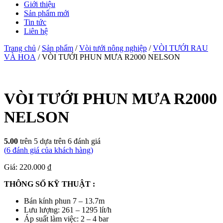
Giới thiệu
Sản phẩm mới
Tin tức
Liên hệ
Trang chủ
/
Sản phẩm
/
Vòi tưới nông nghiệp
/
VÒI TƯỚI RAU
VÀ HOA
/ VÒI TƯỚI PHUN MƯA R2000 NELSON
VÒI TƯỚI PHUN MƯA R2000
NELSON
5.00
trên 5 dựa trên
6
đánh giá
(
6
đánh giá của khách hàng)
Giá: 220.000 ₫
THÔNG SỐ KỸ THUẬT :
Bán kính phun 7 – 13.7m
Lưu lượng: 261 – 1295 lít/h
Áp suất làm việc: 2 – 4 bar