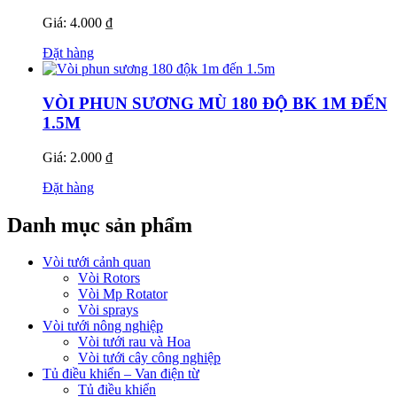
Giá: 4.000 ₫
Đặt hàng
VÒI PHUN SƯƠNG MÙ 180 ĐỘ BK 1M ĐẾN
1.5M
Giá: 2.000 ₫
Đặt hàng
Danh mục sản phẩm
Vòi tưới cảnh quan
Vòi Rotors
Vòi Mp Rotator
Vòi sprays
Vòi tưới nông nghiệp
Vòi tưới rau và Hoa
Vòi tưới cây công nghiệp
Tủ điều khiển – Van điện từ
Tủ điều khiển