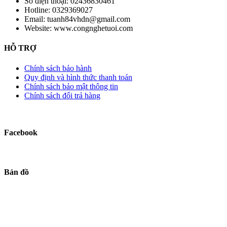
Số điện thoại:
02436830461
Hotline:
0329369027
Email:
tuanh84vhdn@gmail.com
Website:
www.congnghetuoi.com
HỖ TRỢ
Chính sách bảo hành
Quy định và hình thức thanh toán
Chính sách bảo mật thông tin
Chính sách đổi trả hàng
Facebook
Bản đồ