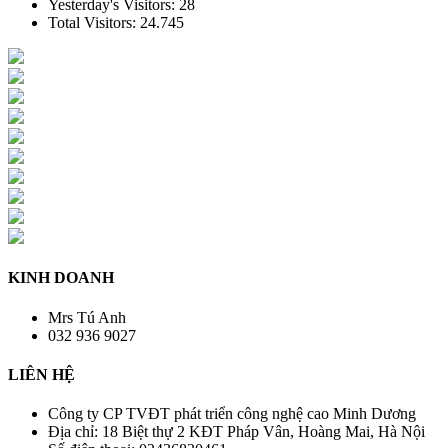
Yesterday's Visitors:
28
Total Visitors:
24.745
KINH DOANH
Mrs Tú Anh
032 936 9027
LIÊN HỆ
Công ty CP TVĐT phát triển công nghệ cao Minh Dương
Địa chỉ:
18 Biệt thự 2 KĐT Pháp Vân, Hoàng Mai, Hà Nội