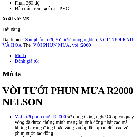
Phun 360 độ
Đầu nối : ren ngoài 21 PVC
Xuất xứ: Mỹ
Hết hàng
Danh mục:
Sản phẩm mới
,
Vòi tưới nông nghiệp
,
VÒI TƯỚI RAU
VÀ HOA
Thẻ:
VÒI PHUN MƯA
,
vòi r2000
Mô tả
Đánh giá (6)
Mô tả
VÒI TƯỚI PHUN MƯA R2000
NELSON
Vòi tưới phun mưa R2000
sử dụng Công nghệ Công cụ quay
vòng đã được chứng minh mang lại tính đồng nhất cao mà
không bị rung động hoặc văng xuống liên quan đến các vòi
phun nước tác động.