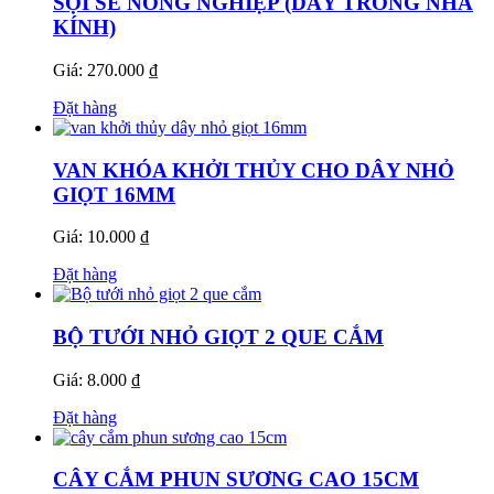
SỢI SE NÔNG NGHIỆP (DÂY TRỒNG NHÀ
KÍNH)
Giá: 270.000 ₫
Đặt hàng
VAN KHÓA KHỞI THỦY CHO DÂY NHỎ
GIỌT 16MM
Giá: 10.000 ₫
Đặt hàng
BỘ TƯỚI NHỎ GIỌT 2 QUE CẮM
Giá: 8.000 ₫
Đặt hàng
CÂY CẮM PHUN SƯƠNG CAO 15CM