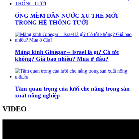
ỐNG MỀM DẪN NƯỚC XU THẾ MỚI
TRONG HỆ THỐNG TƯỚI
Màng kính Ginegar – Israel là gì? Có tốt
không? Giá bao nhiêu? Mua ở đâu?
Tầm quan trọng của lưới che nắng trong sản
xuất nông nghiệp
VIDEO