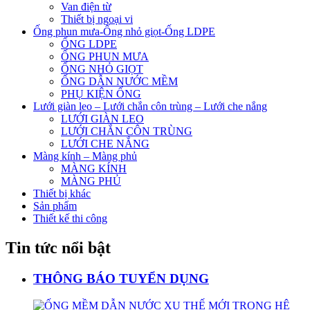
Van điện từ
Thiết bị ngoại vi
Ống phun mưa-Ống nhỏ giọt-Ống LDPE
ỐNG LDPE
ỐNG PHUN MƯA
ỐNG NHỎ GIỌT
ỐNG DẪN NƯỚC MỀM
PHỤ KIỆN ỐNG
Lưới giàn leo – Lưới chắn côn trùng – Lưới che nắng
LƯỚI GIÀN LEO
LƯỚI CHẮN CÔN TRÙNG
LƯỚI CHE NẮNG
Màng kính – Màng phủ
MÀNG KÍNH
MÀNG PHỦ
Thiết bị khác
Sản phẩm
Thiết kế thi công
Tin tức nổi bật
THÔNG BÁO TUYỂN DỤNG