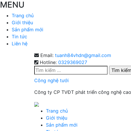
MENU
Trang chủ
Giới thiệu
Sản phẩm mới
Tin tức
Liên hệ
Email:
tuanh84vhdn@gmail.com
Hotline:
0329369027
Tìm
kiếm
Công nghệ tưới
cho:
Công ty CP TVĐT phát triển công nghệ ca
Trang chủ
Giới thiệu
Sản phẩm mới