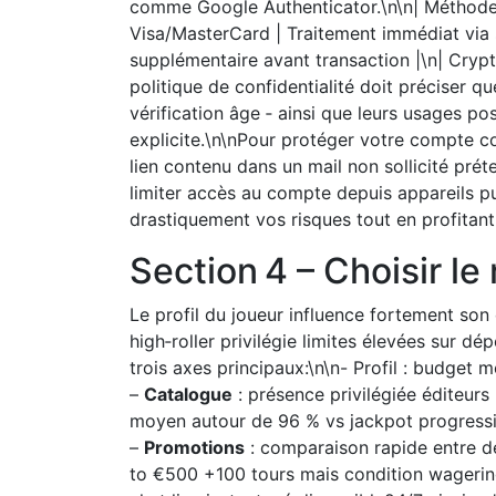
comme Google Authenticator.\n\n| Méth
Visa/MasterCard | Traitement immédiat via s
supplémentaire avant transaction |\n| Cry
politique de confidentialité doit préciser
vérification âge ‑ ainsi que leurs usages 
explicite.\n\nPour protéger votre compte co
lien contenu dans un mail non sollicité prét
limiter accès au compte depuis appareils p
drastiquement vos risques tout en profitan
Section 4 – Choisir le
Le profil du joueur influence fortement son
high‑roller privilégie limites élevées sur dé
trois axes principaux:\n\n- Profil : budge
–
Catalogue
: présence privilégiée éditeurs
moyen autour de 96 % vs jackpot progressi
–
Promotions
: comparaison rapide entre 
to €500 +100 tours mais condition wagering