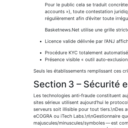
Pour le public cela se traduit concrè
accounts »), toute contestation juridi
régulièrement afin d’éviter toute irrégul
Basketnews.Net utilise une grille strict
Licence valide délivrée par l’ANJ affi
Procédure KYC totalement automatisé
Présence visible « outil auto‑exclusion
Seuls les établissements remplissant ces 
Section 3 – Sécurité 
Les technologies anti‑fraude constituent au
sites sérieux utilisent aujourd’hui le prot
serveurs soit illisible pour tout tiers.\nD
eCOGRA ou iTech Labs.\n\nGestionnaire quo
majuscules/minuscules/symboles — est comp