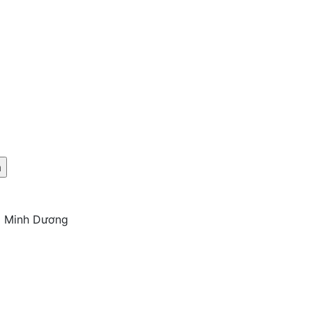
o Minh Dương