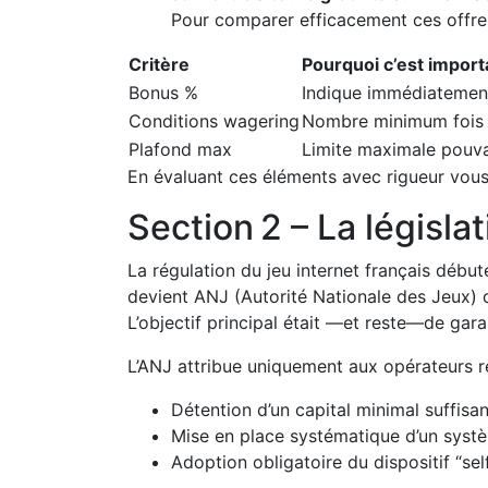
Pour comparer efficacement ces offres 
Critère
Pourquoi c’est import
Bonus %
Indique immédiatemen
Conditions wagering
Nombre minimum fois q
Plafond max
Limite maximale pouvan
En évaluant ces éléments avec rigueur vous 
Section 2 – La législa
La régulation du jeu internet français début
devient ANJ (Autorité Nationale des Jeux) d
L’objectif principal était —et reste—de gara
L’ANJ attribue uniquement aux opérateurs r
Détention d’un capital minimal suffisan
Mise en place systématique d’un systè
Adoption obligatoire du dispositif “se