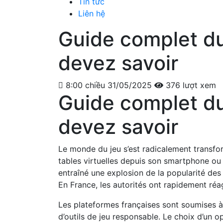
Tin tức
Liên hệ
Guide complet du
devez savoir
8:00 chiều 31/05/2025
376 lượt xem
Guide complet du
devez savoir
Le monde du jeu s’est radicalement transfor
tables virtuelles depuis son smartphone ou 
entraîné une explosion de la popularité des
En France, les autorités ont rapidement réag
Les plateformes françaises sont soumises à u
d’outils de jeu responsable. Le choix d’un opé