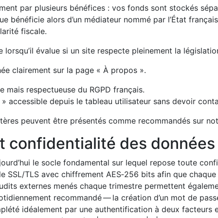
tement par plusieurs bénéfices : vos fonds sont stockés sé
que bénéficie alors d’un médiateur nommé par l’État françai
arité fiscale.
e lorsqu’il évalue si un site respecte pleinement la législatio
chée clairement sur la page « À propos ».
e mais respectueuse du RGPD français.
 » accessible depuis le tableau utilisateur sans devoir conta
critères peuvent être présentés comme recommandés sur no
et confidentialité des données
jourd’hui le socle fondamental sur lequel repose toute confi
ocole SSL/TLS avec chiffrement AES‑256 bits afin que chaque
es audits externes menés chaque trimestre permettent égalem
tidiennement recommandé — la création d’un mot de passe
lété idéalement par une authentification à deux facteurs 