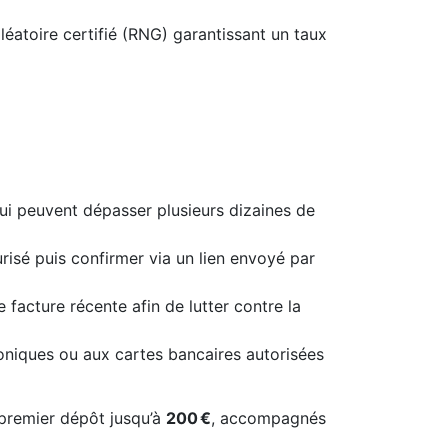
aléatoire certifié (RNG) garantissant un taux
qui peuvent dépasser plusieurs dizaines de
curisé puis confirmer via un lien envoyé par
e facture récente afin de lutter contre la
roniques ou aux cartes bancaires autorisées
 premier dépôt jusqu’à
200 €
, accompagnés