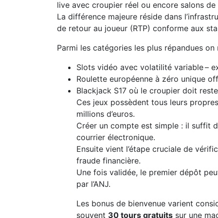
live avec croupier réel ou encore salons d
La différence majeure réside dans l’infrastr
de retour au joueur (RTP) conforme aux sta
Parmi les catégories les plus répandues on 
Slots vidéo avec volatilité variable – 
Roulette européenne à zéro unique off
Blackjack S17 où le croupier doit rester
Ces jeux possèdent tous leurs propres 
millions d’euros.
Créer un compte est simple : il suffit 
courrier électronique.
Ensuite vient l’étape cruciale de vérifi
fraude financière.
Une fois validée, le premier dépôt peu
par l’ANJ.
Les bonus de bienvenue varient consid
souvent
30 tours gratuits
sur une mac