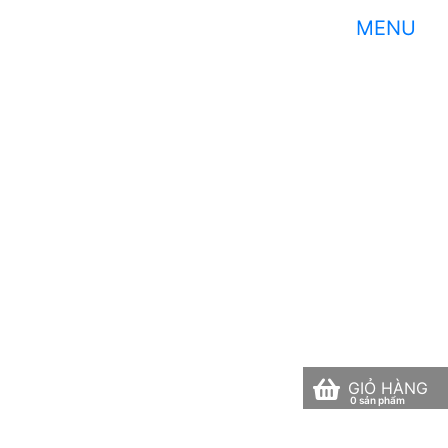
MENU
GIỎ HÀNG