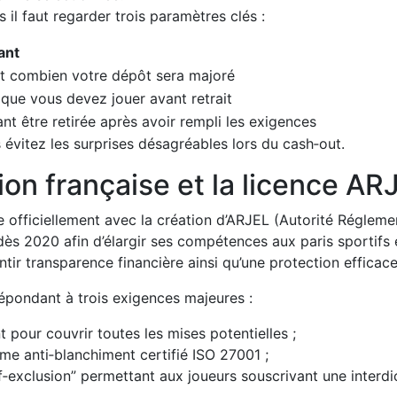
il faut regarder trois paramètres clés :
ant
t combien votre dépôt sera majoré
ue vous devez jouer avant retrait
t être retirée après avoir rempli les exigences
évitez les surprises désagréables lors du cash‑out.
tion française et la licence A
e officiellement avec la création d’ARJEL (Autorité Réglemen
ès 2020 afin d’élargir ses compétences aux paris sportifs 
ntir transparence financière ainsi qu’une protection efficac
épondant à trois exigences majeures :
t pour couvrir toutes les mises potentielles ;
me anti‑blanchiment certifié ISO 27001 ;
lf‑exclusion” permettant aux joueurs souscrivant une interdi