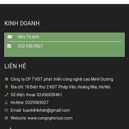
KINH DOANH
Mrs Tú Anh
032 936 9027
LIÊN HỆ
Công ty CP TVĐT phát triển công nghệ cao Minh Dương
Địa chỉ:
18 Biệt thự 2 KĐT Pháp Vân, Hoàng Mai, Hà Nội
Số điện thoại:
02436830461
Hotline:
0329369027
Email:
tuanh84vhdn@gmail.com
Website:
www.congnghetuoi.com