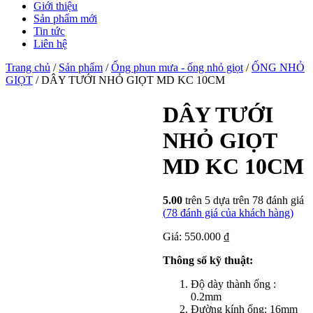
Giới thiệu
Sản phẩm mới
Tin tức
Liên hệ
Trang chủ
/
Sản phẩm
/
Ống phun mưa - ống nhỏ giọt
/
ỐNG NHỎ
GIỌT
/ DÂY TƯỚI NHỎ GIỌT MD KC 10CM
DÂY TƯỚI
NHỎ GIỌT
MD KC 10CM
5.00
trên 5 dựa trên
78
đánh giá
(
78
đánh giá của khách hàng)
Giá: 550.000 ₫
Thông số kỹ thuật:
Độ dày thành ống :
0.2mm
Đường kính ống: 16mm