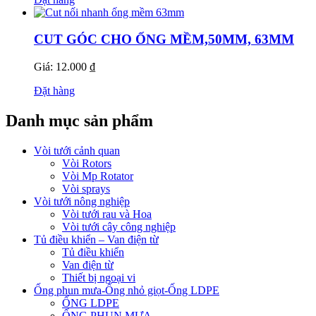
CUT GÓC CHO ỐNG MỀM,50MM, 63MM
Giá: 12.000 ₫
Đặt hàng
Danh mục sản phẩm
Vòi tưới cảnh quan
Vòi Rotors
Vòi Mp Rotator
Vòi sprays
Vòi tưới nông nghiệp
Vòi tưới rau và Hoa
Vòi tưới cây công nghiệp
Tủ điều khiển – Van điện từ
Tủ điều khiển
Van điện từ
Thiết bị ngoại vi
Ống phun mưa-Ống nhỏ giọt-Ống LDPE
ỐNG LDPE
ỐNG PHUN MƯA