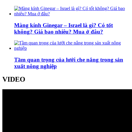
Màng kính Ginegar – Israel là gì? Có tốt
không? Giá bao nhiêu? Mua ở đâu?
Tầm quan trọng của lưới che nắng trong sản
xuất nông nghiệp
VIDEO