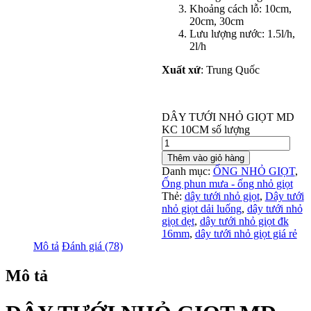
Khoảng cách lỗ: 10cm,
20cm, 30cm
Lưu lượng nước: 1.5l/h,
2l/h
Xuất xứ
: Trung Quốc
DÂY TƯỚI NHỎ GIỌT MD
KC 10CM số lượng
Thêm vào giỏ hàng
Danh mục:
ỐNG NHỎ GIỌT
,
Ống phun mưa - ống nhỏ giọt
Thẻ:
dây tưới nhỏ giọt
,
Dây tưới
nhỏ giọt dải luống
,
dây tưới nhỏ
giọt dẹt
,
dây tưới nhỏ giọt đk
16mm
,
dây tưới nhỏ giọt giá rẻ
Mô tả
Đánh giá (78)
Mô tả