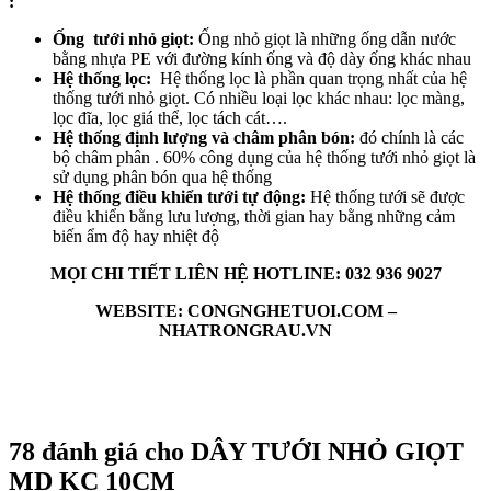
:
Ống tưới nhỏ giọt:
Ống nhỏ giọt là những ống dẫn nước
bằng nhựa PE với đường kính ống và độ dày ống khác nhau
Hệ thống lọc:
Hệ thống lọc là phần quan trọng nhất của hệ
thống tưới nhỏ giọt. Có nhiều loại lọc khác nhau: lọc màng,
lọc đĩa, lọc giá thể, lọc tách cát….
Hệ thống định lượng và châm phân bón:
đó chính là các
bộ châm phân . 60% công dụng của hệ thống tưới nhỏ giọt là
sử dụng phân bón qua hệ thống
Hệ thống điều khiển tưới tự động:
Hệ thống tưới sẽ được
điều khiển bằng lưu lượng, thời gian hay bằng những cảm
biến ẩm độ hay nhiệt độ
MỌI CHI TIẾT LIÊN HỆ HOTLINE: 032 936 9027
WEBSITE: CONGNGHETUOI.COM –
NHATRONGRAU.VN
78 đánh giá cho
DÂY TƯỚI NHỎ GIỌT
MD KC 10CM