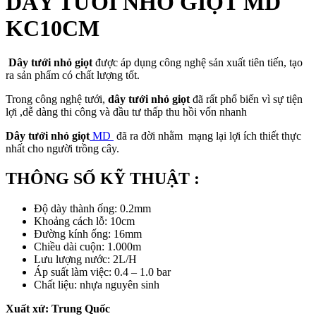
DÂY TƯỚI NHỎ GIỌT MD
KC10CM
Dây tưới nhỏ giọt
được áp dụng công nghệ sản xuất tiên tiến, tạo
ra sản phẩm có chất lượng tốt.
Trong công nghệ tưới,
dây tưới nhỏ giọt
đã rất phổ biến vì sự tiện
lợi ,dễ dàng thi công và đầu tư thấp thu hồi vốn nhanh
Dây tưới nhỏ giọt
MD
đã ra đời nhằm mạng lại lợi ích thiết thực
nhất cho người trồng cây.
THÔNG SỐ KỸ THUẬT :
Độ dày thành ống: 0.2mm
Khoảng cách lỗ: 10cm
Đường kính ống: 16mm
Chiều dài cuộn: 1.000m
Lưu lượng nước: 2L/H
Áp suất làm việc: 0.4 – 1.0 bar
Chất liệu: nhựa nguyên sinh
Xuất xứ: Trung Quốc