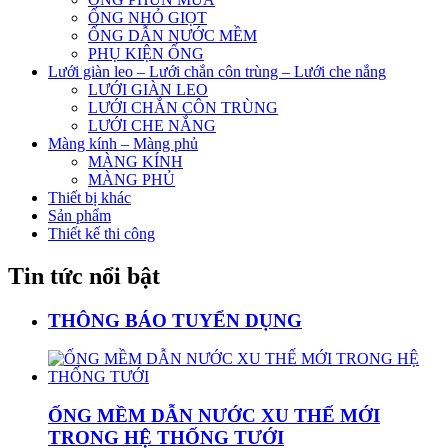
ỐNG NHỎ GIỌT
ỐNG DẪN NƯỚC MỀM
PHỤ KIỆN ỐNG
Lưới giàn leo – Lưới chắn côn trùng – Lưới che nắng
LƯỚI GIÀN LEO
LƯỚI CHẮN CÔN TRÙNG
LƯỚI CHE NẮNG
Màng kính – Màng phủ
MÀNG KÍNH
MÀNG PHỦ
Thiết bị khác
Sản phẩm
Thiết kế thi công
Tin tức nổi bật
THÔNG BÁO TUYỂN DỤNG
ỐNG MỀM DẪN NƯỚC XU THẾ MỚI
TRONG HỆ THỐNG TƯỚI