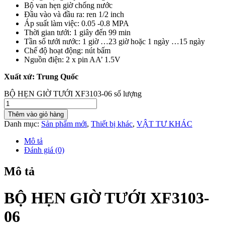
Bộ van hẹn giờ chống nước
Đầu vào và đầu ra: ren 1/2 inch
Áp suất làm việc: 0.05 -0.8 MPA
Thời gian tưới: 1 giây đến 99 min
Tần số tưới nước: 1 giờ …23 giờ hoặc 1 ngày …15 ngày
Chế độ hoạt động: nút bấm
Nguồn điện: 2 x pin AA’ 1.5V
Xuất xứ: Trung Quốc
BỘ HẸN GIỜ TƯỚI XF3103-06 số lượng
Thêm vào giỏ hàng
Danh mục:
Sản phẩm mới
,
Thiết bị khác
,
VẬT TƯ KHÁC
Mô tả
Đánh giá (0)
Mô tả
BỘ HẸN GIỜ TƯỚI XF3103-
06