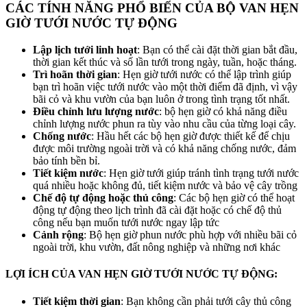
CÁC TÍNH NĂNG PHỔ BIẾN CỦA BỘ VAN HẸN
GIỜ TƯỚI NƯỚC TỰ ĐỘNG
Lập lịch tưới linh hoạt
: Bạn có thể cài đặt thời gian bắt đầu,
thời gian kết thúc và số lần tưới trong ngày, tuần, hoặc tháng.
Trì hoãn thời gian
: Hẹn giờ tưới nước có thể lập trình giúp
bạn trì hoãn việc tưới nước vào một thời điểm đã định, vì vậy
bãi cỏ và khu vườn của bạn luôn ở trong tình trạng tốt nhất.
Điều chỉnh lưu lượng nước
: bộ hẹn giờ có khả năng điều
chỉnh lượng nước phun ra tùy vào nhu cầu của từng loại cây.
Chống nước
: Hầu hết các bộ hẹn giờ được thiết kế để chịu
được môi trường ngoài trời và có khả năng chống nước, đảm
bảo tính bền bỉ.
Tiết kiệm nước
: Hẹn giờ tưới giúp tránh tình trạng tưới nước
quá nhiều hoặc không đủ, tiết kiệm nước và bảo vệ cây trồng
Chế độ tự động hoặc thủ công
: Các bộ hẹn giờ có thể hoạt
động tự động theo lịch trình đã cài đặt hoặc có chế độ thủ
công nếu bạn muốn tưới nước ngay lập tức
Cảnh rộng
: Bộ hẹn giờ phun nước phù hợp với nhiều bãi cỏ
ngoài trời, khu vườn, đất nông nghiệp và những nơi khác
LỢI ÍCH CỦA VAN HẸN GIỜ TƯỚI NƯỚC TỰ ĐỘNG:
Tiết kiệm thời gian
: Bạn không cần phải tưới cây thủ công