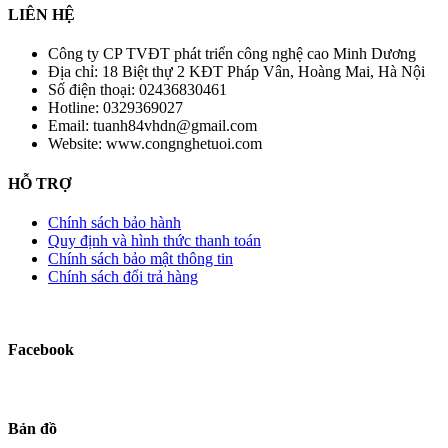
LIÊN HỆ
Công ty CP TVĐT phát triển công nghệ cao Minh Dương
Địa chỉ:
18 Biệt thự 2 KĐT Pháp Vân, Hoàng Mai, Hà Nội
Số điện thoại:
02436830461
Hotline:
0329369027
Email:
tuanh84vhdn@gmail.com
Website:
www.congnghetuoi.com
HỖ TRỢ
Chính sách bảo hành
Quy định và hình thức thanh toán
Chính sách bảo mật thông tin
Chính sách đổi trả hàng
Facebook
Bản đồ