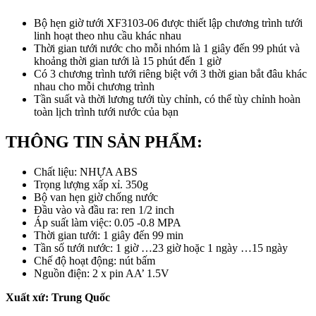
Bộ hẹn giờ tưới XF3103-06 được thiết lập chương trình tưới
linh hoạt theo nhu cầu khác nhau
Thời gian tưới nước cho mỗi nhóm là 1 giây đến 99 phút và
khoảng thời gian tưới là 15 phút đến 1 giờ
Có 3 chương trình tưới riêng biệt với 3 thời gian bắt đâu khác
nhau cho mỗi chương trình
Tần suất và thời lương tưới tùy chỉnh, có thể tùy chỉnh hoàn
toàn lịch trình tưới nước của bạn
THÔNG TIN SẢN PHẨM:
Chất liệu: NHỰA ABS
Trọng lượng xấp xỉ. 350g
Bộ van hẹn giờ chống nước
Đầu vào và đầu ra: ren 1/2 inch
Áp suất làm việc: 0.05 -0.8 MPA
Thời gian tưới: 1 giây đến 99 min
Tần số tưới nước: 1 giờ …23 giờ hoặc 1 ngày …15 ngày
Chế độ hoạt động: nút bấm
Nguồn điện: 2 x pin AA’ 1.5V
Xuất xứ: Trung Quốc