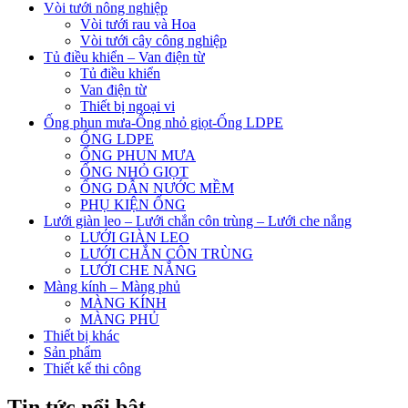
Vòi tưới nông nghiệp
Vòi tưới rau và Hoa
Vòi tưới cây công nghiệp
Tủ điều khiển – Van điện từ
Tủ điều khiển
Van điện từ
Thiết bị ngoại vi
Ống phun mưa-Ống nhỏ giọt-Ống LDPE
ỐNG LDPE
ỐNG PHUN MƯA
ỐNG NHỎ GIỌT
ỐNG DẪN NƯỚC MỀM
PHỤ KIỆN ỐNG
Lưới giàn leo – Lưới chắn côn trùng – Lưới che nắng
LƯỚI GIÀN LEO
LƯỚI CHẮN CÔN TRÙNG
LƯỚI CHE NẮNG
Màng kính – Màng phủ
MÀNG KÍNH
MÀNG PHỦ
Thiết bị khác
Sản phẩm
Thiết kế thi công
Tin tức nổi bật