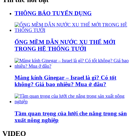
THÔNG BÁO TUYỂN DỤNG
ỐNG MỀM DẪN NƯỚC XU THẾ MỚI
TRONG HỆ THỐNG TƯỚI
Màng kính Ginegar – Israel là gì? Có tốt
không? Giá bao nhiêu? Mua ở đâu?
Tầm quan trọng của lưới che nắng trong sản
xuất nông nghiệp
VIDEO