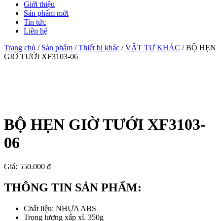
Giới thiệu
Sản phẩm mới
Tin tức
Liên hệ
Trang chủ
/
Sản phẩm
/
Thiết bị khác
/
VẬT TƯ KHÁC
/ BỘ HẸN
GIỜ TƯỚI XF3103-06
BỘ HẸN GIỜ TƯỚI XF3103-
06
Giá: 550.000 ₫
THÔNG TIN SẢN PHẨM:
Chất liệu: NHỰA ABS
Trọng lượng xấp xỉ. 350g